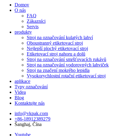
Domov
O nás
FAQ
Zákazníci
Servis
produkty
Stroj na označování kulatých lahví
Oboustranný etiketovací stroj
Nejlepší plochý etiketovací stroj
Etiketovací stroj nahoru a dolů
Stroj na označování smršťovacích rukávů
Stroj na označování vodorovných lahviček
Stroj na značení mokrého lepidla
Vysokorychlostní rotační etiketovací stroj
aplikace
Typy označování
Videa
Blog
Kontaktujte nás
info@vkpak.com
+86-18912389279
Šanghaj, Čína
Youtube