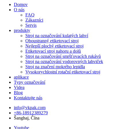
Domov
O nás
FAQ
Zákazníci
Servis
produkty
Stroj na označování kulatých lahví
Oboustranný etiketovací stroj
Nejlepší plochý etiketovací stroj
Etiketovací stroj nahoru a dolů
Stroj na označování smršťovacích rukávů
Stroj na označování vodorovných lahviček
Stroj na značení mokrého lepidla
Vysokorychlostní rotační etiketovací stroj
aplikace
Typy označování
Videa
Blog
Kontaktujte nás
info@vkpak.com
+86-18912389279
Šanghaj, Čína
Youtube