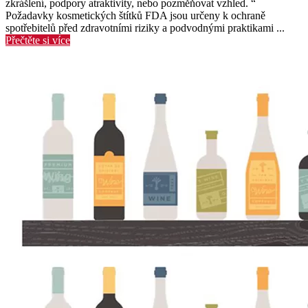
zkrášlení, podpory atraktivity, nebo pozměňovat vzhled. “
Požadavky kosmetických štítků FDA jsou určeny k ochraně
spotřebitelů před zdravotními riziky a podvodnými praktikami ...
Přečtěte si více