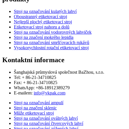
Stroj na označování kulatých lahví
Oboustranný etiketovací stroj
Nejlepší plochý etiketovací stroj
Etiketovací stroj nahoru a dolů
Stroj na označování vodorovných lahviček
Stroj na značení mokrého lepidla
Stroj na označování smršťovacích rukávů
Vysokorychlostní rotační etiketovací stroj
Kontaktní informace
Šanghajská průmyslová společnost BaZhou, s.r.o.
Tel: + 86-21-34710825
Fax: + 86-21-34710825
WhatsApp: +86-18912389279
E-mailem:
info@vkpak.com
Stroj na označování ampulí
Stroj na značení sklenic
Může etiketovací stroj
Stroj na označování oválných lahví
Stroj na označování čtvercových lahví
Stroj na označování zúžených lahví