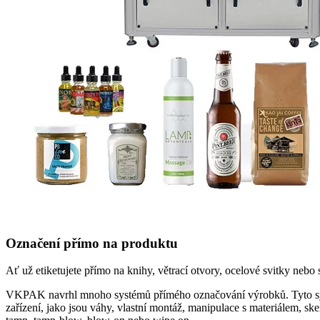
Označení přímo na produktu
Ať už etiketujete přímo na knihy, větrací otvory, ocelové svitky neb
VKPAK navrhl mnoho systémů přímého označování výrobků. Tyto systém
zařízení, jako jsou váhy, vlastní montáž, manipulace s materiálem, s