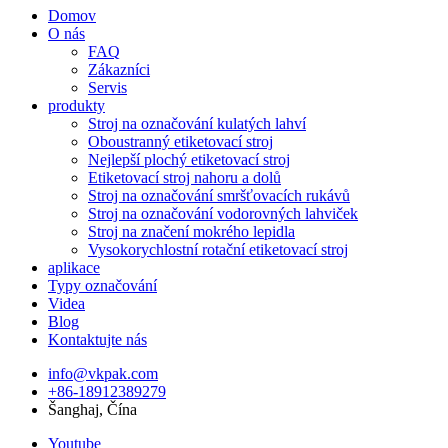
Domov
O nás
FAQ
Zákazníci
Servis
produkty
Stroj na označování kulatých lahví
Oboustranný etiketovací stroj
Nejlepší plochý etiketovací stroj
Etiketovací stroj nahoru a dolů
Stroj na označování smršťovacích rukávů
Stroj na označování vodorovných lahviček
Stroj na značení mokrého lepidla
Vysokorychlostní rotační etiketovací stroj
aplikace
Typy označování
Videa
Blog
Kontaktujte nás
info@vkpak.com
+86-18912389279
Šanghaj, Čína
Youtube