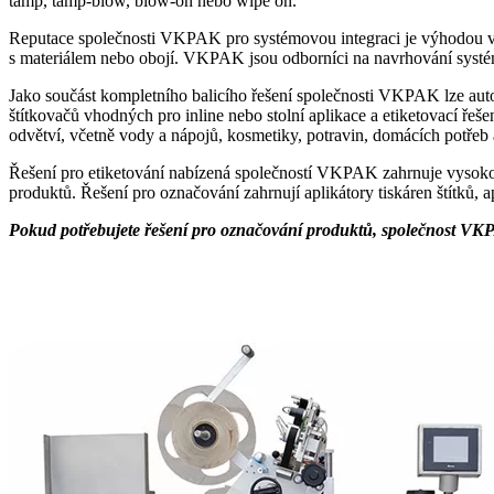
tamp, tamp-blow, blow-on nebo wipe on.
Reputace společnosti VKPAK pro systémovou integraci je výhodou v a
s materiálem nebo obojí. VKPAK jsou odborníci na navrhování systé
Jako součást kompletního balicího řešení společnosti VKPAK lze automa
štítkovačů vhodných pro inline nebo stolní aplikace a etiketovací řeš
odvětví, včetně vody a nápojů, kosmetiky, potravin, domácích potřeb 
Řešení pro etiketování nabízená společností VKPAK zahrnuje vysokoryc
produktů. Řešení pro označování zahrnují aplikátory tiskáren štítků, a
Pokud potřebujete řešení pro označování produktů, společnost VKPA