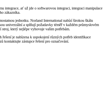
integrace, ať už jde o softwarovou integraci, integraci manipulace
ho zákazníka.
mostatnou jednotku. Norland International nabízí širokou škálu
ení jsou univerzální a splňují požadavky téměř v každém průmyslovém
 stroj, který nejlépe vyhovuje vašim potřebám.
h řešení je nabízena k uspokojení různých potřeb identifikace
azů kontaktujte zástupce řešení pro označování.