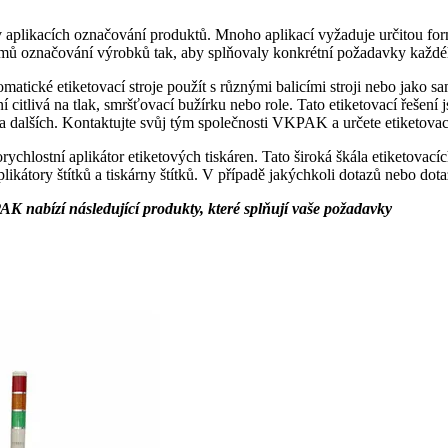
plikacích označování produktů. Mnoho aplikací vyžaduje určitou formu 
mů označování výrobků tak, aby splňovaly konkrétní požadavky každé
tické etiketovací stroje použít s různými balicími stroji nebo jako sa
ení citlivá na tlak, smršťovací bužírku nebo role. Tato etiketovací řeš
a dalších. Kontaktujte svůj tým společnosti VKPAK a určete etiketovací
hlostní aplikátor etiketových tiskáren. Tato široká škála etiketovacíc
plikátory štítků a tiskárny štítků. V případě jakýchkoli dotazů nebo dot
K nabízí následující produkty, které splňují vaše požadavky