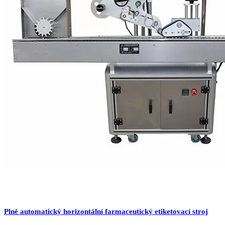
Plně automatický horizontální farmaceutický etiketovací stroj