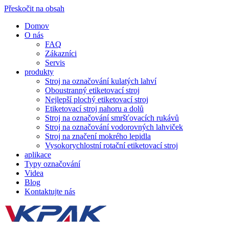
Přeskočit na obsah
Domov
O nás
FAQ
Zákazníci
Servis
produkty
Stroj na označování kulatých lahví
Oboustranný etiketovací stroj
Nejlepší plochý etiketovací stroj
Etiketovací stroj nahoru a dolů
Stroj na označování smršťovacích rukávů
Stroj na označování vodorovných lahviček
Stroj na značení mokrého lepidla
Vysokorychlostní rotační etiketovací stroj
aplikace
Typy označování
Videa
Blog
Kontaktujte nás