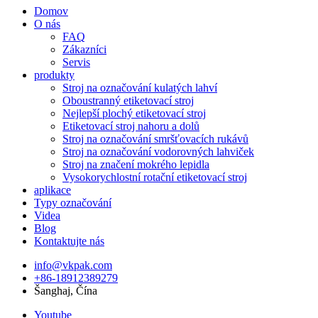
Domov
O nás
FAQ
Zákazníci
Servis
produkty
Stroj na označování kulatých lahví
Oboustranný etiketovací stroj
Nejlepší plochý etiketovací stroj
Etiketovací stroj nahoru a dolů
Stroj na označování smršťovacích rukávů
Stroj na označování vodorovných lahviček
Stroj na značení mokrého lepidla
Vysokorychlostní rotační etiketovací stroj
aplikace
Typy označování
Videa
Blog
Kontaktujte nás
info@vkpak.com
+86-18912389279
Šanghaj, Čína
Youtube