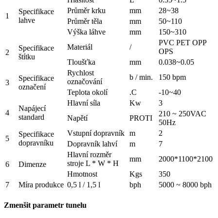
Průměr krku
mm
28~38
Specifikace
1
lahve
Průměr těla
mm
50~110
Výška láhve
mm
150~310
PVC PET OPP
Materiál
/
Specifikace
OPS
2
štítku
Tloušťka
mm
0.038~0.05
Rychlost
b / min.
150 bpm
Specifikace
označování
3
označení
Teplota okolí
.C
-10~40
Hlavní síla
Kw
3
Napájecí
4
210 ~ 250VAC
standard
Napětí
PROTI
50Hz
Vstupní dopravník
m
2
Specifikace
5
dopravníku
Dopravník lahví
m
7
Hlavní rozměr
mm
2000*1100*2100
stroje L * W * H
6
Dimenze
Hmotnost
Kgs
350
7
Míra produkce
0,5 l / 1,5 l
bph
5000 ~ 8000 bph
Zmenšit parametr tunelu