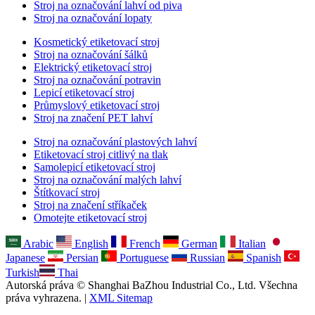
Stroj na označování lahví od piva
Stroj na označování lopaty
Kosmetický etiketovací stroj
Stroj na označování šálků
Elektrický etiketovací stroj
Stroj na označování potravin
Lepicí etiketovací stroj
Průmyslový etiketovací stroj
Stroj na značení PET lahví
Stroj na označování plastových lahví
Etiketovací stroj citlivý na tlak
Samolepicí etiketovací stroj
Stroj na označování malých lahví
Štítkovací stroj
Stroj na značení stříkaček
Omotejte etiketovací stroj
Arabic
English
French
German
Italian
Japanese
Persian
Portuguese
Russian
Spanish
Turkish
Thai
Autorská práva © Shanghai BaZhou Industrial Co., Ltd. Všechna
práva vyhrazena. |
XML Sitemap