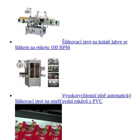
Štítkovací stroj na kulaté lahve se
štítkem na etiketu 100 BPM
Vysokorychlostní plně automatický
štítkovací stroj na smršťování rukávů z PVC