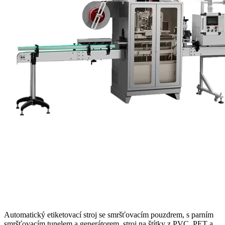
Automatický etiketovací stroj se smršťovacím pouzdrem, s parním
smršťovacím tunelem a generátorem, stroj na štítky z PVC, PET a