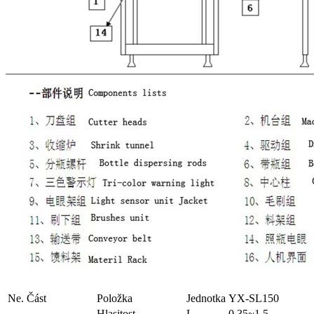
Ne.
Část
Položka
Jednotka
YX-SL150
Hlasitost
L
0.35~1.5