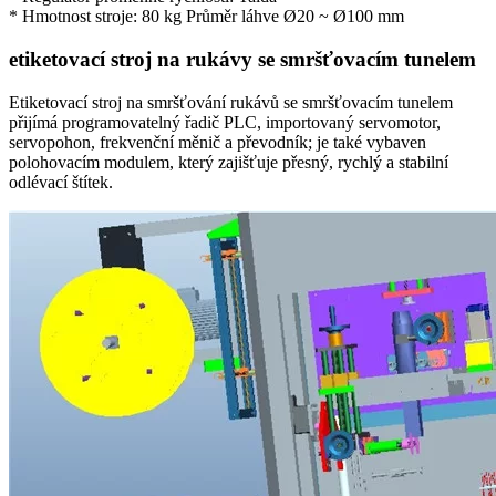
* Hmotnost stroje: 80 kg Průměr láhve Ø20 ~ Ø100 mm
etiketovací stroj na rukávy se smršťovacím tunelem
Etiketovací stroj na smršťování rukávů se smršťovacím tunelem
přijímá programovatelný řadič PLC, importovaný servomotor,
servopohon, frekvenční měnič a převodník; je také vybaven
polohovacím modulem, který zajišťuje přesný, rychlý a stabilní
odlévací štítek.