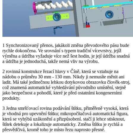
1 Synchronizovaný přenos, jakákoli změna převodového pásu bude
rychle dokončena. Ve srovnání s typem tradiční vícevrstvy, jejíž
výměna a údržba vyžaduje více než šest hodin, je její údržba snadná
a údržba je jednoduchá, takže nemá vliv na výrobu.
2 rovinná konstrukce řezací hlavy v Číně, která se vztahuje na
nádobu o průměru 30 mm - 130 mm. Nikdy ji nemusíte měnit ani
ladit. Má také jedinečnou lehkou dotykovou obrazovku člověk-stroj,
což znamená automatické vyhledávání původního umístění, stejně
jako bezpečnost a pohodlí, které je před ostatními kongenerními
produkty.
3 Jedna smršťovací rovina podávání štítku, přiměřeně vysoká, která
je vhodná pro upevnění štítku; mikropočítačová automatická figura,
která se vyhýbá uzákonění a přizpůsobení. stačí ji lehce stisknout,
štítek detekuje a lokalizuje automaticky. Změna štítku je rychlá a
přesvědčivá, kromě toho je místo řezu naprosto přesné.