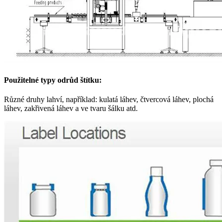
Použitelné typy odrůd štítku:
Různé druhy lahví, například: kulatá láhev, čtvercová láhev, plochá
láhev, zakřivená láhev a ve tvaru šálku atd.