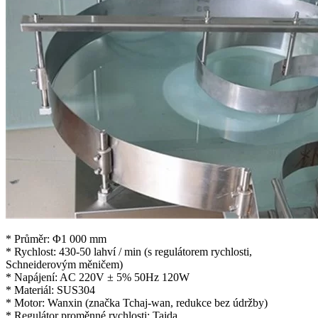
* Průměr: Φ1 000 mm
* Rychlost: 430-50 lahví / min (s regulátorem rychlosti,
Schneiderovým měničem)
* Napájení: AC 220V ± 5% 50Hz 120W
* Materiál: SUS304
* Motor: Wanxin (značka Tchaj-wan, redukce bez údržby)
* Regulátor proměnné rychlosti: Taida