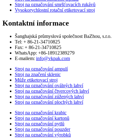
Stroj na označování smršťovacích rukávů
Vysokorychlostní rotační etiketovací stroj
Kontaktní informace
Šanghajská průmyslová společnost BaZhou, s.r.o.
Tel: + 86-21-34710825
Fax: + 86-21-34710825
WhatsApp: +86-18912389279
E-mailem:
info@vkpak.com
Stroj na označování ampulí
Stroj na značení sklenic
Může etiketovací stroj
Stroj na označování oválných lahví
Stroj na označování čtvercových lahví
Stroj na označování zúžených lahví
Stroj na označování plochých lahví
Stroj na označování krabic
Stroj na označování kartonů
Stroj na označování pytlů
Stroj na označování pouzder
Stroj na označování výrobků