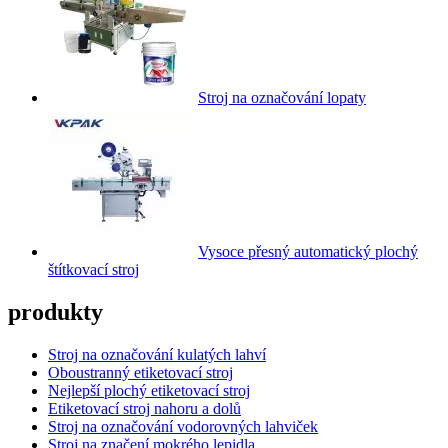
Stroj na označování lopaty
Vysoce přesný automatický plochý
štítkovací stroj
produkty
Stroj na označování kulatých lahví
Oboustranný etiketovací stroj
Nejlepší plochý etiketovací stroj
Etiketovací stroj nahoru a dolů
Stroj na označování vodorovných lahviček
Stroj na značení mokrého lepidla