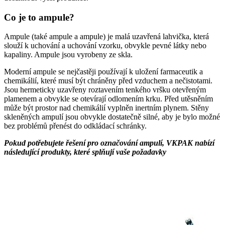
Co je to ampule?
Ampule (také ampule a ampule) je malá uzavřená lahvička, která
slouží k uchování a uchování vzorku, obvykle pevné látky nebo
kapaliny. Ampule jsou vyrobeny ze skla.
Moderní ampule se nejčastěji používají k uložení farmaceutik a
chemikálií, které musí být chráněny před vzduchem a nečistotami.
Jsou hermeticky uzavřeny roztavením tenkého vršku otevřeným
plamenem a obvykle se otevírají odlomením krku. Před utěsněním
může být prostor nad chemikálií vyplněn inertním plynem. Stěny
skleněných ampulí jsou obvykle dostatečně silné, aby je bylo možné
bez problémů přenést do odkládací schránky.
Pokud potřebujete řešení pro označování ampulí, VKPAK nabízí
následující produkty, které splňují vaše požadavky