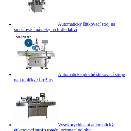
Automatický štítkovací stroj na
smršťovací návleky na hrdlo lahví
Automatické ploché štítkovací stroje
na krabičky / brožury
Vysokorychlostní automatický
etiketovací stroj s rotační orientací polohy