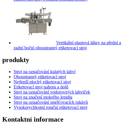
Vertikální plastová láhev na přední a
zadní boční oboustranný etiketovací stroj
produkty
Stroj na označování kulatých lahví
Oboustranný etiketovací stroj
Nejlepší plochý etiketovací stroj
Etiketovací stroj nahoru a dolů
Stroj na označování vodorovných lahviček
Stroj na značení mokrého lepidla
Stroj na označování smršťovacích rukávů
Vysokorychlostní rotační etiketovací stroj
Kontaktní informace