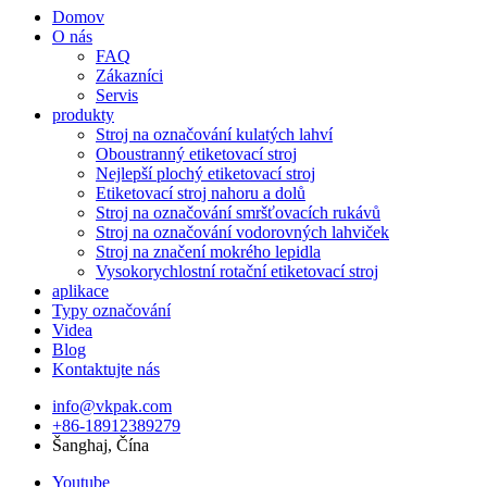
Domov
O nás
FAQ
Zákazníci
Servis
produkty
Stroj na označování kulatých lahví
Oboustranný etiketovací stroj
Nejlepší plochý etiketovací stroj
Etiketovací stroj nahoru a dolů
Stroj na označování smršťovacích rukávů
Stroj na označování vodorovných lahviček
Stroj na značení mokrého lepidla
Vysokorychlostní rotační etiketovací stroj
aplikace
Typy označování
Videa
Blog
Kontaktujte nás
info@vkpak.com
+86-18912389279
Šanghaj, Čína
Youtube