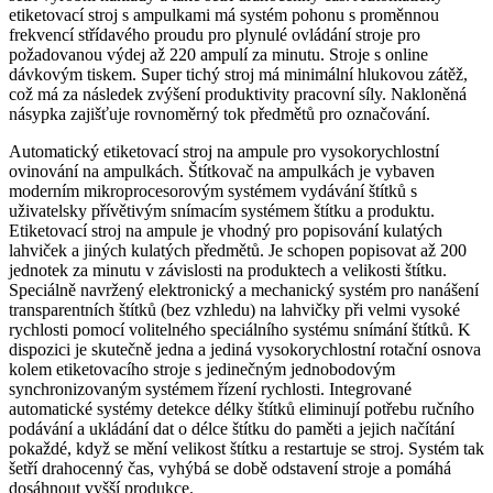
etiketovací stroj s ampulkami má systém pohonu s proměnnou
frekvencí střídavého proudu pro plynulé ovládání stroje pro
požadovanou výdej až 220 ampulí za minutu. Stroje s online
dávkovým tiskem. Super tichý stroj má minimální hlukovou zátěž,
což má za následek zvýšení produktivity pracovní síly. Nakloněná
násypka zajišťuje rovnoměrný tok předmětů pro označování.
Automatický etiketovací stroj na ampule pro vysokorychlostní
ovinování na ampulkách. Štítkovač na ampulkách je vybaven
moderním mikroprocesorovým systémem vydávání štítků s
uživatelsky přívětivým snímacím systémem štítku a produktu.
Etiketovací stroj na ampule je vhodný pro popisování kulatých
lahviček a jiných kulatých předmětů. Je schopen popisovat až 200
jednotek za minutu v závislosti na produktech a velikosti štítku.
Speciálně navržený elektronický a mechanický systém pro nanášení
transparentních štítků (bez vzhledu) na lahvičky při velmi vysoké
rychlosti pomocí volitelného speciálního systému snímání štítků. K
dispozici je skutečně jedna a jediná vysokorychlostní rotační osnova
kolem etiketovacího stroje s jedinečným jednobodovým
synchronizovaným systémem řízení rychlosti. Integrované
automatické systémy detekce délky štítků eliminují potřebu ručního
podávání a ukládání dat o délce štítku do paměti a jejich načítání
pokaždé, když se mění velikost štítku a restartuje se stroj. Systém tak
šetří drahocenný čas, vyhýbá se době odstavení stroje a pomáhá
dosáhnout vyšší produkce.