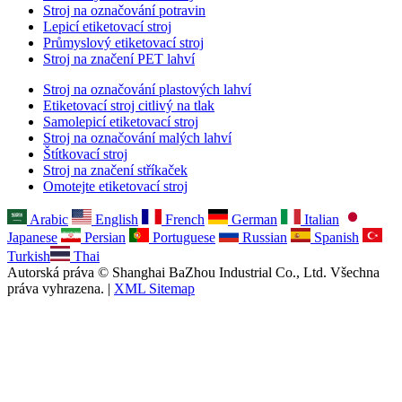
Stroj na označování potravin
Lepicí etiketovací stroj
Průmyslový etiketovací stroj
Stroj na značení PET lahví
Stroj na označování plastových lahví
Etiketovací stroj citlivý na tlak
Samolepicí etiketovací stroj
Stroj na označování malých lahví
Štítkovací stroj
Stroj na značení stříkaček
Omotejte etiketovací stroj
Arabic
English
French
German
Italian
Japanese
Persian
Portuguese
Russian
Spanish
Turkish
Thai
Autorská práva © Shanghai BaZhou Industrial Co., Ltd. Všechna
práva vyhrazena. |
XML Sitemap