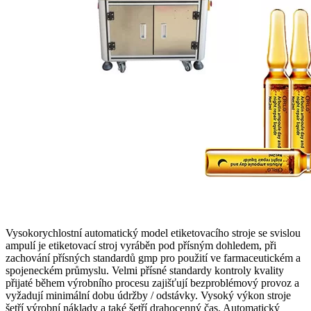
Vysokorychlostní automatický model etiketovacího stroje se svislou
ampulí je etiketovací stroj vyráběn pod přísným dohledem, při
zachování přísných standardů gmp pro použití ve farmaceutickém a
spojeneckém průmyslu. Velmi přísné standardy kontroly kvality
přijaté během výrobního procesu zajišťují bezproblémový provoz a
vyžadují minimální dobu údržby / odstávky. Vysoký výkon stroje
šetří výrobní náklady a také šetří drahocenný čas. Automatický