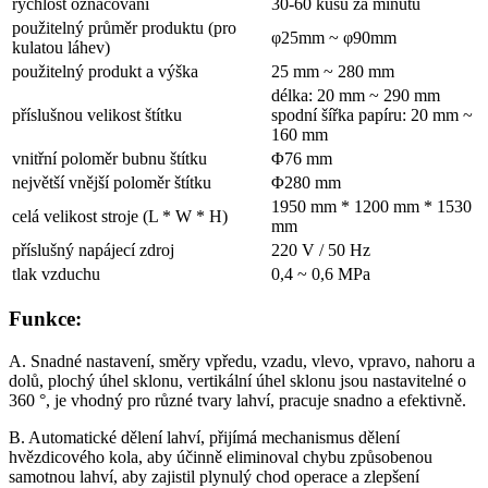
rychlost označování
30-60 kusů za minutu
použitelný průměr produktu (pro
φ25mm ~ φ90mm
kulatou láhev)
použitelný produkt a výška
25 mm ~ 280 mm
délka: 20 mm ~ 290 mm
příslušnou velikost štítku
spodní šířka papíru: 20 mm ~
160 mm
vnitřní poloměr bubnu štítku
Φ76 mm
největší vnější poloměr štítku
Φ280 mm
1950 mm * 1200 mm * 1530
celá velikost stroje (L * W * H)
mm
příslušný napájecí zdroj
220 V / 50 Hz
tlak vzduchu
0,4 ~ 0,6 MPa
Funkce:
A. Snadné nastavení, směry vpředu, vzadu, vlevo, vpravo, nahoru a
dolů, plochý úhel sklonu, vertikální úhel sklonu jsou nastavitelné o
360 °, je vhodný pro různé tvary lahví, pracuje snadno a efektivně.
B. Automatické dělení lahví, přijímá mechanismus dělení
hvězdicového kola, aby účinně eliminoval chybu způsobenou
samotnou lahví, aby zajistil plynulý chod operace a zlepšení