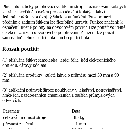
Plně automatický polohovací vertikální stroj na označování kulatých
lahví je speciálně navržen pro označování kulatých lahví.
Jednoduchý štítek a dvojitý štítek jsou funkční. Prostor mezi
předním a zadním štítkem lze flexibilně upravit. Funkce značení; k
označení určené polohy na obvodovém povrchu lze použít volitelné
detekční zařízení obvodového polohování. Zařízení lze použít
samostatně nebo s balicí linkou nebo plnicí linkou.
Rozsah použití:
(1) příslušné štítky: samolepka, lepicí fólie, kód elektronického
dohledu, čárový kód atd.
(2) příslušné produkty: kulaté lahve o průměru mezi 30 mm a 90
mm.
(3) aplikační průmysl: široce používaný v lékařství, potravinářství,
hračkách, každodenních chemikáliích a dalších průmyslových
odvětvích.
Parametr
Data
celková hmotnost stroje
185 kg
přesnost značení
± 1 mm