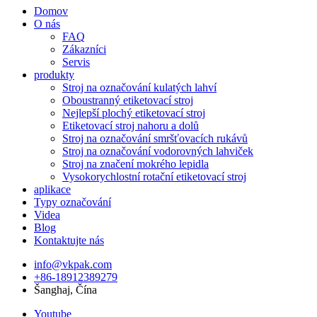
Domov
O nás
FAQ
Zákazníci
Servis
produkty
Stroj na označování kulatých lahví
Oboustranný etiketovací stroj
Nejlepší plochý etiketovací stroj
Etiketovací stroj nahoru a dolů
Stroj na označování smršťovacích rukávů
Stroj na označování vodorovných lahviček
Stroj na značení mokrého lepidla
Vysokorychlostní rotační etiketovací stroj
aplikace
Typy označování
Videa
Blog
Kontaktujte nás
info@vkpak.com
+86-18912389279
Šanghaj, Čína
Youtube