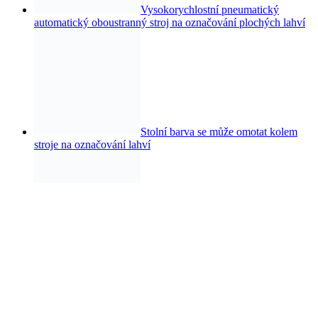
Vysokorychlostní pneumatický
automatický oboustranný stroj na označování plochých lahví
Stolní barva se může omotat kolem
stroje na označování lahví
Stroj se smršťovacím rukávem
lineárního typu s ovinutím kolem etiketovacího stroje