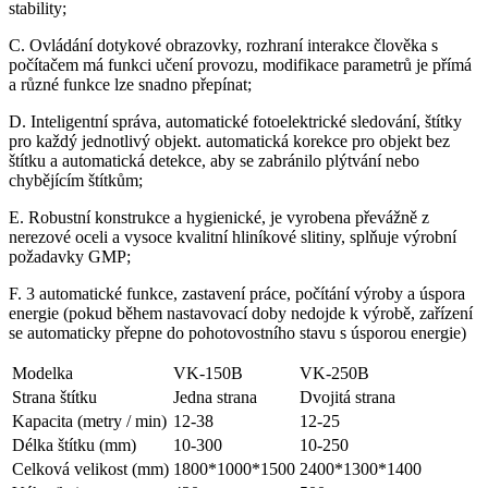
stability;
C. Ovládání dotykové obrazovky, rozhraní interakce člověka s
počítačem má funkci učení provozu, modifikace parametrů je přímá
a různé funkce lze snadno přepínat;
D. Inteligentní správa, automatické fotoelektrické sledování, štítky
pro každý jednotlivý objekt. automatická korekce pro objekt bez
štítku a automatická detekce, aby se zabránilo plýtvání nebo
chybějícím štítkům;
E. Robustní konstrukce a hygienické, je vyrobena převážně z
nerezové oceli a vysoce kvalitní hliníkové slitiny, splňuje výrobní
požadavky GMP;
F. 3 automatické funkce, zastavení práce, počítání výroby a úspora
energie (pokud během nastavovací doby nedojde k výrobě, zařízení
se automaticky přepne do pohotovostního stavu s úsporou energie)
Modelka
VK-150B
VK-250B
Strana štítku
Jedna strana
Dvojitá strana
Kapacita (metry / min)
12-38
12-25
Délka štítku (mm)
10-300
10-250
Celková velikost (mm)
1800*1000*1500
2400*1300*1400