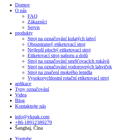
Domov
O nás
FAQ
Zákazníci
Servis
produkty
Stroj na označování kulatých lahví
Oboustranný etiketovací stroj
Nejlepší plochý etiketovací stroj
Etiketovací stroj nahoru a dolů
Stroj na označování smršťovacích rukávů
Stroj na označování vodorovných lahviček
Stroj na značení mokrého lepidla
Vysokorychlostní rotační etiketovací stroj
aplikace
Typy označování
Videa
Blog
Kontaktujte nás
info@vkpak.com
+86-18912389279
Šanghaj, Čína
Youtube