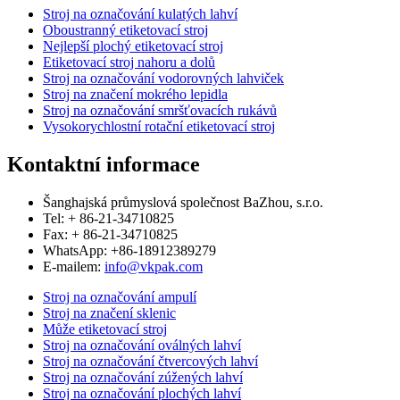
Stroj na označování kulatých lahví
Oboustranný etiketovací stroj
Nejlepší plochý etiketovací stroj
Etiketovací stroj nahoru a dolů
Stroj na označování vodorovných lahviček
Stroj na značení mokrého lepidla
Stroj na označování smršťovacích rukávů
Vysokorychlostní rotační etiketovací stroj
Kontaktní informace
Šanghajská průmyslová společnost BaZhou, s.r.o.
Tel: + 86-21-34710825
Fax: + 86-21-34710825
WhatsApp: +86-18912389279
E-mailem:
info@vkpak.com
Stroj na označování ampulí
Stroj na značení sklenic
Může etiketovací stroj
Stroj na označování oválných lahví
Stroj na označování čtvercových lahví
Stroj na označování zúžených lahví
Stroj na označování plochých lahví