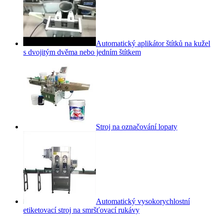
Automatický aplikátor štítků na kužel
s dvojitým dvěma nebo jedním štítkem
Stroj na označování lopaty
Automatický vysokorychlostní
etiketovací stroj na smršťovací rukávy