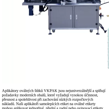
Aplikátory oválných štítků VKPAK jsou nejuniverzálnější a splňují
požadavky moderních obalů, které vyžadují vysokou účinnost,
přesnost a spolehlivost při zachování nízkých rozpočtových
nákladů. Naši aplikátoři samolepících etiket na oválné etikety
mohou aplikovat jednotlivé, přední a zadní nebo ovinovací etikety