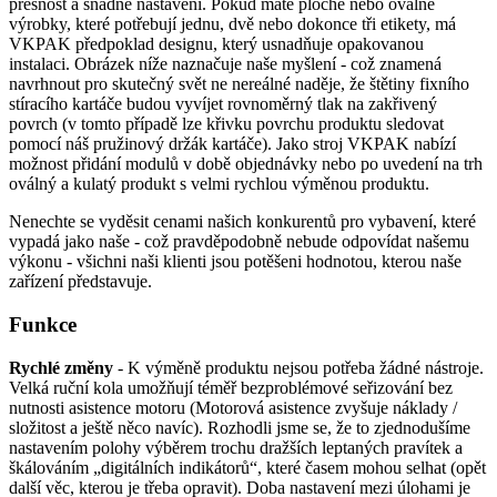
přesnost a snadné nastavení. Pokud máte ploché nebo oválné
výrobky, které potřebují jednu, dvě nebo dokonce tři etikety, má
VKPAK předpoklad designu, který usnadňuje opakovanou
instalaci. Obrázek níže naznačuje naše myšlení - což znamená
navrhnout pro skutečný svět ne nereálné naděje, že štětiny fixního
stíracího kartáče budou vyvíjet rovnoměrný tlak na zakřivený
povrch (v tomto případě lze křivku povrchu produktu sledovat
pomocí náš pružinový držák kartáče). Jako stroj VKPAK nabízí
možnost přidání modulů v době objednávky nebo po uvedení na trh
oválný a kulatý produkt s velmi rychlou výměnou produktu.
Nenechte se vyděsit cenami našich konkurentů pro vybavení, které
vypadá jako naše - což pravděpodobně nebude odpovídat našemu
výkonu - všichni naši klienti jsou potěšeni hodnotou, kterou naše
zařízení představuje.
Funkce
Rychlé změny
- K výměně produktu nejsou potřeba žádné nástroje.
Velká ruční kola umožňují téměř bezproblémové seřizování bez
nutnosti asistence motoru (Motorová asistence zvyšuje náklady /
složitost a ještě něco navíc). Rozhodli jsme se, že to zjednodušíme
nastavením polohy výběrem trochu dražších leptaných pravítek a
škálováním „digitálních indikátorů“, které časem mohou selhat (opět
další věc, kterou je třeba opravit). Doba nastavení mezi úlohami je