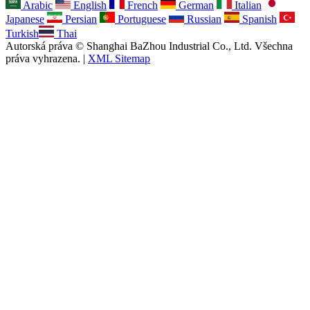
Arabic
English
French
German
Italian
Japanese
Persian
Portuguese
Russian
Spanish
Turkish
Thai
Autorská práva © Shanghai BaZhou Industrial Co., Ltd. Všechna
práva vyhrazena. |
XML Sitemap