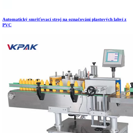
Automatický smršťovací stroj na označování plastových lahví z
PVC