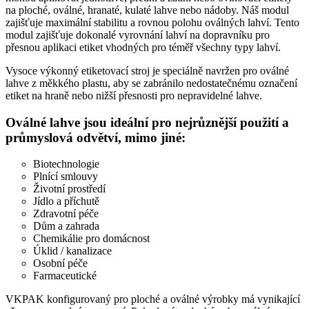
na ploché, oválné, hranaté, kulaté lahve nebo nádoby. Náš modul
zajišťuje maximální stabilitu a rovnou polohu oválných lahví. Tento
modul zajišťuje dokonalé vyrovnání lahví na dopravníku pro
přesnou aplikaci etiket vhodných pro téměř všechny typy lahví.
Vysoce výkonný etiketovací stroj je speciálně navržen pro oválné
lahve z měkkého plastu, aby se zabránilo nedostatečnému označení
etiket na hraně nebo nižší přesnosti pro nepravidelné lahve.
Oválné lahve jsou ideální pro nejrůznější použití a
průmyslová odvětví, mimo jiné:
Biotechnologie
Plnící smlouvy
Životní prostředí
Jídlo a příchutě
Zdravotní péče
Dům a zahrada
Chemikálie pro domácnost
Úklid / kanalizace
Osobní péče
Farmaceutické
VKPAK konfigurovaný pro ploché a oválné výrobky má vynikající