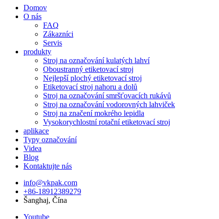
Domov
O nás
FAQ
Zákazníci
Servis
produkty
Stroj na označování kulatých lahví
Oboustranný etiketovací stroj
Nejlepší plochý etiketovací stroj
Etiketovací stroj nahoru a dolů
Stroj na označování smršťovacích rukávů
Stroj na označování vodorovných lahviček
Stroj na značení mokrého lepidla
Vysokorychlostní rotační etiketovací stroj
aplikace
Typy označování
Videa
Blog
Kontaktujte nás
info@vkpak.com
+86-18912389279
Šanghaj, Čína
Youtube