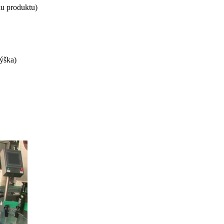
tku produktu)
výška)