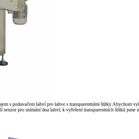
rojem s podavačem lahví pro lahve s transparentními štítky Abychom vy
 senzor pro snímání dna lahví; k vyřešení transparentních štítků jsme n