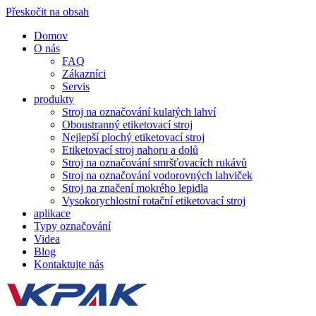
Přeskočit na obsah
Domov
O nás
FAQ
Zákazníci
Servis
produkty
Stroj na označování kulatých lahví
Oboustranný etiketovací stroj
Nejlepší plochý etiketovací stroj
Etiketovací stroj nahoru a dolů
Stroj na označování smršťovacích rukávů
Stroj na označování vodorovných lahviček
Stroj na značení mokrého lepidla
Vysokorychlostní rotační etiketovací stroj
aplikace
Typy označování
Videa
Blog
Kontaktujte nás