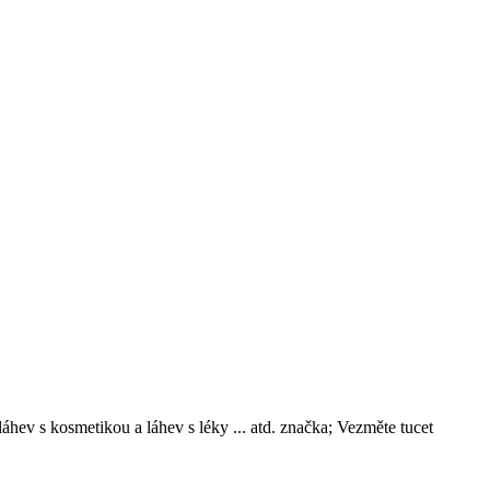
 láhev s kosmetikou a láhev s léky ... atd. značka; Vezměte tucet