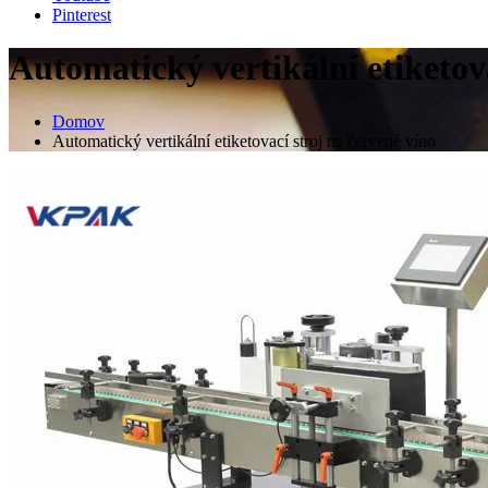
Pinterest
Automatický vertikální etiketova
Domov
Automatický vertikální etiketovací stroj na červené víno