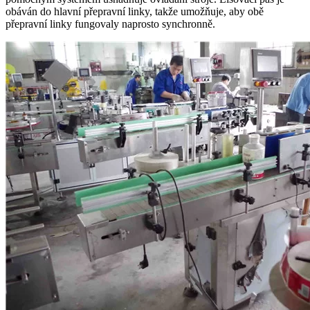
obáván do hlavní přepravní linky, takže umožňuje, aby obě
přepravní linky fungovaly naprosto synchronně.