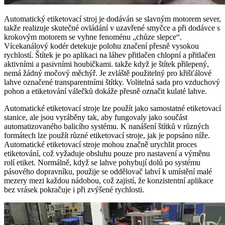
Automatický etiketovací stroj je dodáván se slavným motorem sever,
takže realizuje skutečné ovládání v uzavřené smyčce a při dodávce s
krokovým motorem se vyhne fenoménu „chůze slepce“.
Vícekanálový kodér detekuje polohu značení přesně vysokou
rychlostí. Štítek je po aplikaci na láhev přitlačen chlopní a přitlačen
aktivními a pasivními houbičkami. takže když je štítek přilepený,
nemá žádný močový měchýř. Je zvláště použitelný pro křišťálové
lahve označené transparentními štítky. Volitelná sada pro vzduchový
pohon a etiketování válečků dokáže přesně označit kulaté lahve.
Automatické etiketovací stroje lze použít jako samostatné etiketovací
stanice, ale jsou vyráběny tak, aby fungovaly jako součást
automatizovaného balicího systému. K nanášení štítků v různých
formátech lze použít různé etiketovací stroje, jak je popsáno níže.
Automatické etiketovací stroje mohou značně urychlit proces
etiketování, což vyžaduje obsluhu pouze pro nastavení a výměnu
rolí etiket. Normálně, když se lahve pohybují dolů po systému
pásového dopravníku, použije se oddělovač lahví k umístění malé
mezery mezi každou nádobou, což zajistí, že konzistentní aplikace
bez vrásek pokračuje i při zvýšené rychlosti.