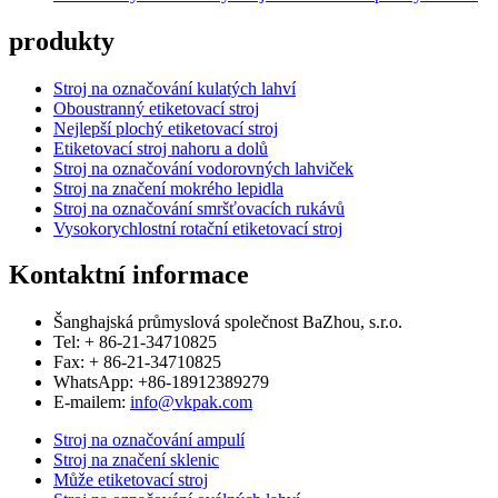
produkty
Stroj na označování kulatých lahví
Oboustranný etiketovací stroj
Nejlepší plochý etiketovací stroj
Etiketovací stroj nahoru a dolů
Stroj na označování vodorovných lahviček
Stroj na značení mokrého lepidla
Stroj na označování smršťovacích rukávů
Vysokorychlostní rotační etiketovací stroj
Kontaktní informace
Šanghajská průmyslová společnost BaZhou, s.r.o.
Tel: + 86-21-34710825
Fax: + 86-21-34710825
WhatsApp: +86-18912389279
E-mailem:
info@vkpak.com
Stroj na označování ampulí
Stroj na značení sklenic
Může etiketovací stroj