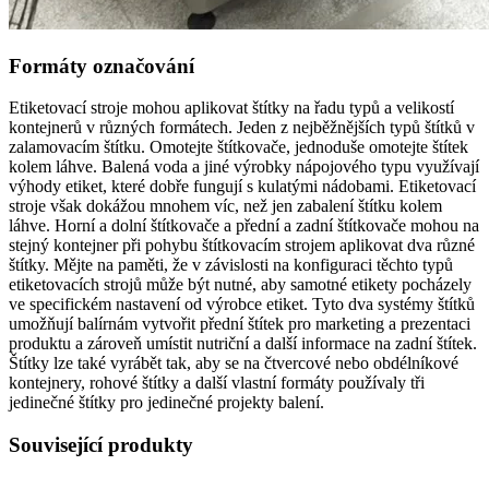
Formáty označování
Etiketovací stroje mohou aplikovat štítky na řadu typů a velikostí
kontejnerů v různých formátech. Jeden z nejběžnějších typů štítků v
zalamovacím štítku. Omotejte štítkovače, jednoduše omotejte štítek
kolem láhve. Balená voda a jiné výrobky nápojového typu využívají
výhody etiket, které dobře fungují s kulatými nádobami. Etiketovací
stroje však dokážou mnohem víc, než jen zabalení štítku kolem
láhve. Horní a dolní štítkovače a přední a zadní štítkovače mohou na
stejný kontejner při pohybu štítkovacím strojem aplikovat dva různé
štítky. Mějte na paměti, že v závislosti na konfiguraci těchto typů
etiketovacích strojů může být nutné, aby samotné etikety pocházely
ve specifickém nastavení od výrobce etiket. Tyto dva systémy štítků
umožňují balírnám vytvořit přední štítek pro marketing a prezentaci
produktu a zároveň umístit nutriční a další informace na zadní štítek.
Štítky lze také vyrábět tak, aby se na čtvercové nebo obdélníkové
kontejnery, rohové štítky a další vlastní formáty používaly tři
jedinečné štítky pro jedinečné projekty balení.
Související produkty