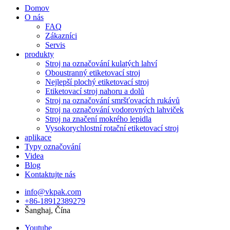
Domov
O nás
FAQ
Zákazníci
Servis
produkty
Stroj na označování kulatých lahví
Oboustranný etiketovací stroj
Nejlepší plochý etiketovací stroj
Etiketovací stroj nahoru a dolů
Stroj na označování smršťovacích rukávů
Stroj na označování vodorovných lahviček
Stroj na značení mokrého lepidla
Vysokorychlostní rotační etiketovací stroj
aplikace
Typy označování
Videa
Blog
Kontaktujte nás
info@vkpak.com
+86-18912389279
Šanghaj, Čína
Youtube