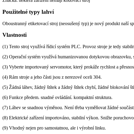
Značka: některá zařízení nemají kódovací stroj
Použitelné typy lahví
Oboustranný etiketovací stroj (neosušený typ) je nový produkt naší spo
Vlastnosti
(1) Tento stroj využívá řídicí systém PLC. Provoz stroje je tedy stabiln
(2) Operační systém využívá humanizovanou dotykovou obrazovku, 
(3) Vyberte importovaný servomotor, který prokáže rychlost a přesnos
(4) Rám stroje a jeho části jsou z nerezové oceli 304.
(5) Žádná láhev, žádný štítek a žádný štítek chybí, žádné blokování š
(6) Funkce předem. snadné ovládání. kompaktní struktura.
(7) Láhev se snadnou výměnou. Není třeba vyměňovat žádné součásti
(8) Elektrické zařízení importováno, stabilní výkon. Snižte poruchovo
(9) Vhodný nejen pro samostatnou, ale i výrobní linku.