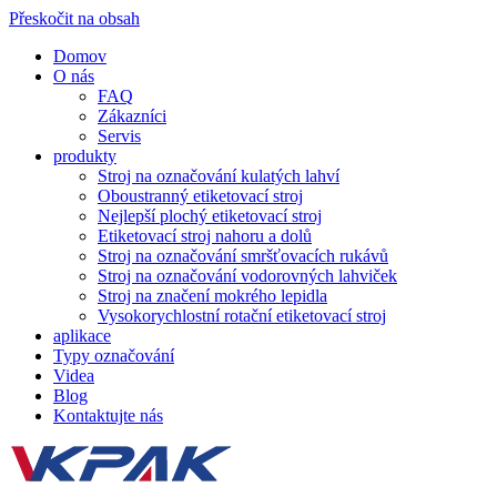
Přeskočit na obsah
Domov
O nás
FAQ
Zákazníci
Servis
produkty
Stroj na označování kulatých lahví
Oboustranný etiketovací stroj
Nejlepší plochý etiketovací stroj
Etiketovací stroj nahoru a dolů
Stroj na označování smršťovacích rukávů
Stroj na označování vodorovných lahviček
Stroj na značení mokrého lepidla
Vysokorychlostní rotační etiketovací stroj
aplikace
Typy označování
Videa
Blog
Kontaktujte nás