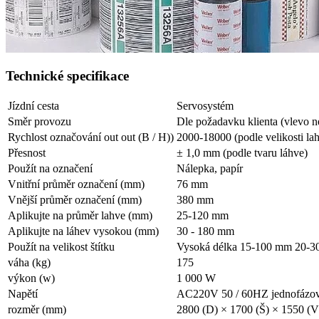
Technické specifikace
Jízdní cesta
Servosystém
Směr provozu
Dle požadavku klienta (vlevo 
Rychlost označování out out (B / H))
2000-18000 (podle velikosti lahv
Přesnost
± 1,0 mm (podle tvaru láhve)
Použít na označení
Nálepka, papír
Vnitřní průměr označení (mm)
76 mm
Vnější průměr označení (mm)
380 mm
Aplikujte na průměr lahve (mm)
25-120 mm
Aplikujte na láhev vysokou (mm)
30 - 180 mm
Použít na velikost štítku
Vysoká délka 15-100 mm 20-
váha (kg)
175
výkon (w)
1 000 W
Napětí
AC220V 50 / 60HZ jednofázo
rozměr (mm)
2800 (D) × 1700 (Š) × 1550 (