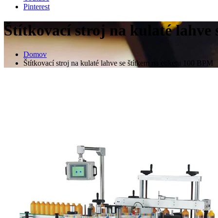
Pinterest
Štítkovací stroj na kulaté lahve
Domov
Štítkovací stroj na kulaté lahve se štítkem na etiketu 100 BPM