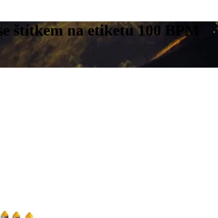
 se štítkem na etiketu 100 BPM