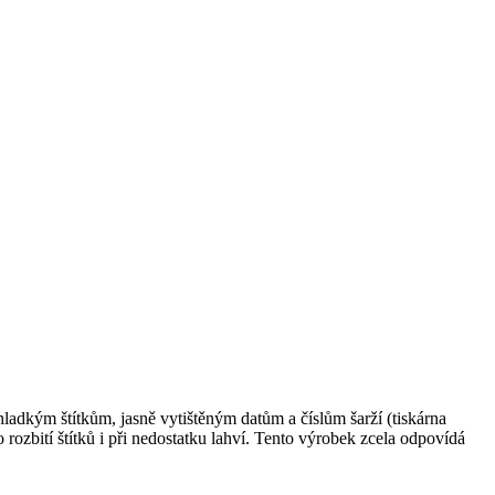
 hladkým štítkům, jasně vytištěným datům a číslům šarží (tiskárna
rozbití štítků i při nedostatku lahví. Tento výrobek zcela odpovídá