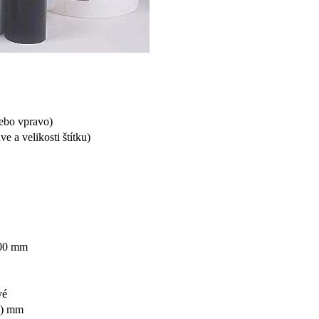
nebo vpravo)
e a velikosti štítku)
300 mm
vé
V) mm