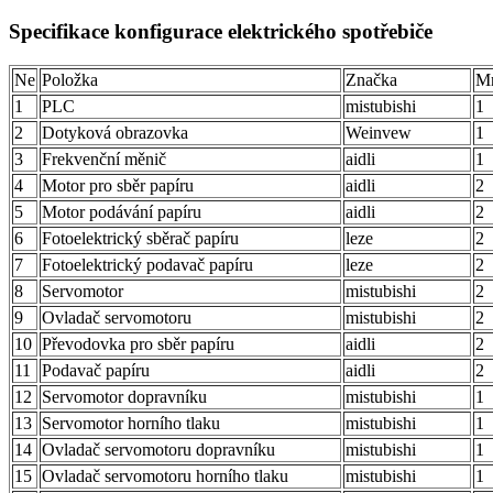
Specifikace konfigurace elektrického spotřebiče
Ne
Položka
Značka
Mn
1
PLC
mistubishi
1
2
Dotyková obrazovka
Weinvew
1
3
Frekvenční měnič
aidli
1
4
Motor pro sběr papíru
aidli
2
5
Motor podávání papíru
aidli
2
6
Fotoelektrický sběrač papíru
leze
2
7
Fotoelektrický podavač papíru
leze
2
8
Servomotor
mistubishi
2
9
Ovladač servomotoru
mistubishi
2
10
Převodovka pro sběr papíru
aidli
2
11
Podavač papíru
aidli
2
12
Servomotor dopravníku
mistubishi
1
13
Servomotor horního tlaku
mistubishi
1
14
Ovladač servomotoru dopravníku
mistubishi
1
15
Ovladač servomotoru horního tlaku
mistubishi
1