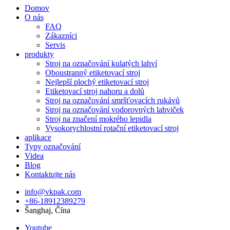
Domov
O nás
FAQ
Zákazníci
Servis
produkty
Stroj na označování kulatých lahví
Oboustranný etiketovací stroj
Nejlepší plochý etiketovací stroj
Etiketovací stroj nahoru a dolů
Stroj na označování smršťovacích rukávů
Stroj na označování vodorovných lahviček
Stroj na značení mokrého lepidla
Vysokorychlostní rotační etiketovací stroj
aplikace
Typy označování
Videa
Blog
Kontaktujte nás
info@vkpak.com
+86-18912389279
Šanghaj, Čína
Youtube