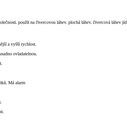
lečnosti. použít na čtvercovou láhev. plochá láhev. čtvercová láhev jídl
ější a vyšší rychlost.
snadno ovladatelnou.
t.
títků. Má alarm
.
st.