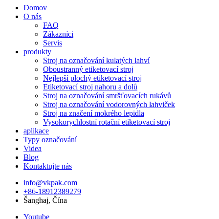
Domov
O nás
FAQ
Zákazníci
Servis
produkty
Stroj na označování kulatých lahví
Oboustranný etiketovací stroj
Nejlepší plochý etiketovací stroj
Etiketovací stroj nahoru a dolů
Stroj na označování smršťovacích rukávů
Stroj na označování vodorovných lahviček
Stroj na značení mokrého lepidla
Vysokorychlostní rotační etiketovací stroj
aplikace
Typy označování
Videa
Blog
Kontaktujte nás
info@vkpak.com
+86-18912389279
Šanghaj, Čína
Youtube