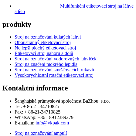
Multifunkční etiketovací stroj na láhve
a tělo
produkty
Stroj na označování kulatých lahví
Oboustranný etiketovací stroj
Nejlepší plochý etiketovací stroj
Etiketovací stroj nahoru a dolů
Stroj na označování vodorovných lahviček
Stroj na značení mokrého lepidla
Stroj na označování smršťovacích rukávů
Vysokorychlostní rotační etiketovací stroj
Kontaktní informace
Šanghajská průmyslová společnost BaZhou, s.r.o.
Tel: + 86-21-34710825
Fax: + 86-21-34710825
WhatsApp: +86-18912389279
E-mailem:
info@vkpak.com
Stroj na označování ampulí