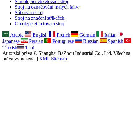
Samolepicí etiketovací stroj
Stroj na označování malých lahví
Štítkovací stroj
Stroj na značení stříkaček
Omotejte etiketovací stroj
Arabic
English
French
German
Italian
Japanese
Persian
Portuguese
Russian
Spanish
Turkish
Thai
Autorská práva © Shanghai BaZhou Industrial Co., Ltd. Všechna
práva vyhrazena. |
XML Sitemap