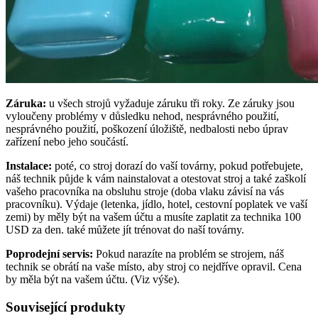
Záruka:
u všech strojů vyžaduje záruku tři roky. Ze záruky jsou
vyloučeny problémy v důsledku nehod, nesprávného použití,
nesprávného použití, poškození úložiště, nedbalosti nebo úprav
zařízení nebo jeho součástí.
Instalace:
poté, co stroj dorazí do vaší továrny, pokud potřebujete,
náš technik půjde k vám nainstalovat a otestovat stroj a také zaškolí
vašeho pracovníka na obsluhu stroje (doba vlaku závisí na vás
pracovníku). Výdaje (letenka, jídlo, hotel, cestovní poplatek ve vaší
zemi) by měly být na vašem účtu a musíte zaplatit za technika 100
USD za den. také můžete jít trénovat do naší továrny.
Poprodejní servis:
Pokud narazíte na problém se strojem, náš
technik se obrátí na vaše místo, aby stroj co nejdříve opravil. Cena
by měla být na vašem účtu. (Viz výše).
Související produkty