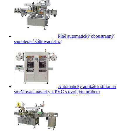
Plně automatický oboustranný
samolepicí štítkovací stroj
Automatický aplikátor štítků na
smršťovací návleky z PVC s dvojitým pruhem