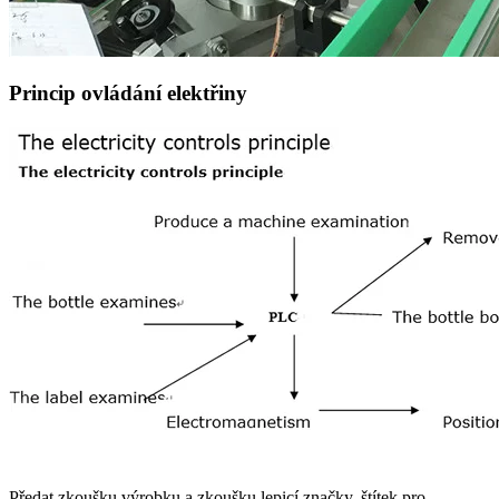
Princip ovládání elektřiny
Předat zkoušku výrobku a zkoušku lepicí značky, štítek pro