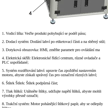
1. Vodicí lišta: Veďte produkt pohybující se podél pásu;
2. Dodací systém: Dodání lahví po etiketovací části a na sběrný stůl;
3. Dotyková obrazovka: HMI, změňte parametr pro ovládání ma
4. Elektrická skříň: Elektronické řídící centrum, různé ovladače a
PLC uspořádané;
5. Systém rozdělování lahví: upravte čas zpoždění nastavením
motoru, abyste získali správný čas pro označení různých lahví;
6. Štítek Štítek: Štítek podpůrná část;
7. Tlak štítků: Utáhněte štítky, udržujte napětí štítků, abyste mohli
výrobky přesně označit;
8. Trakční systém: Motor pohánějící štítkový papír, aby se odlepily