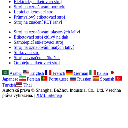
Elektrický etiketovací stroj
Stroj na označování potravin
Lepicí etiketovací stroj
Průmyslový etiketovací stroj
Stroj na značení PET lahví
Stroj na označování plastových lahví
Etiketovací stroj citlivý na tlak
Samolepicí etiketovací stroj
Stroj na označování malých lahví
Štítkovací stroj
Stroj na značení stříkaček
Omotejte etiketovací stroj
Arabic
English
French
German
Italian
Japanese
Persian
Portuguese
Russian
Spanish
Turkish
Thai
Autorská práva © Shanghai BaZhou Industrial Co., Ltd. Všechna
práva vyhrazena. |
XML Sitemap