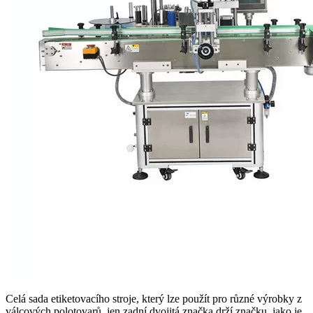
Celá sada etiketovacího stroje, který lze použít pro různé výrobky z
válcových polotovarů, jen zadní dvojitá značka drží značku, jako je