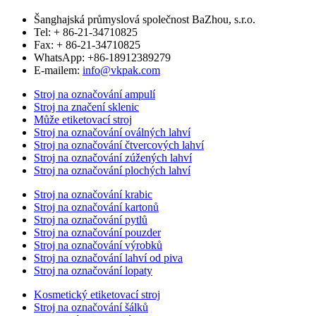
Šanghajská průmyslová společnost BaZhou, s.r.o.
Tel: + 86-21-34710825
Fax: + 86-21-34710825
WhatsApp: +86-18912389279
E-mailem:
info@vkpak.com
Stroj na označování ampulí
Stroj na značení sklenic
Může etiketovací stroj
Stroj na označování oválných lahví
Stroj na označování čtvercových lahví
Stroj na označování zúžených lahví
Stroj na označování plochých lahví
Stroj na označování krabic
Stroj na označování kartonů
Stroj na označování pytlů
Stroj na označování pouzder
Stroj na označování výrobků
Stroj na označování lahví od piva
Stroj na označování lopaty
Kosmetický etiketovací stroj
Stroj na označování šálků