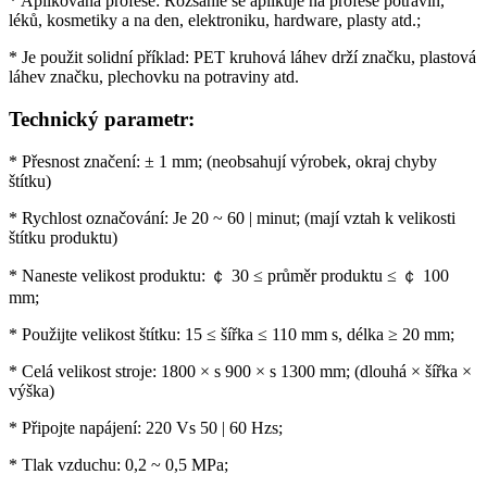
* Aplikovaná profese: Rozsáhle se aplikuje na profese potravin,
léků, kosmetiky a na den, elektroniku, hardware, plasty atd.;
* Je použit solidní příklad: PET kruhová láhev drží značku, plastová
láhev značku, plechovku na potraviny atd.
Technický parametr:
* Přesnost značení: ± 1 mm; (neobsahují výrobek, okraj chyby
štítku)
* Rychlost označování: Je 20 ~ 60 | minut; (mají vztah k velikosti
štítku produktu)
* Naneste velikost produktu: ￠ 30 ≤ průměr produktu ≤ ￠ 100
mm;
* Použijte velikost štítku: 15 ≤ šířka ≤ 110 mm s, délka ≥ 20 mm;
* Celá velikost stroje: 1800 × s 900 × s 1300 mm; (dlouhá × šířka ×
výška)
* Připojte napájení: 220 Vs 50 | 60 Hzs;
* Tlak vzduchu: 0,2 ~ 0,5 MPa;