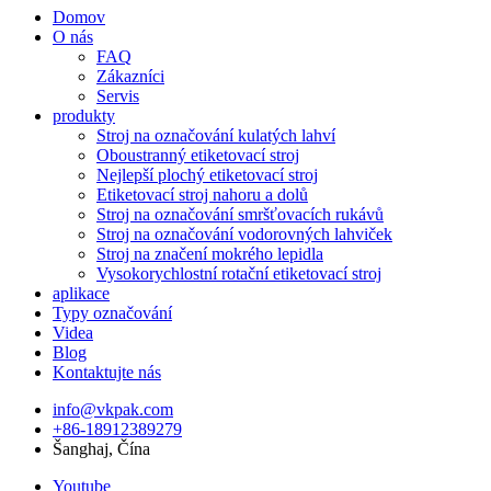
Domov
O nás
FAQ
Zákazníci
Servis
produkty
Stroj na označování kulatých lahví
Oboustranný etiketovací stroj
Nejlepší plochý etiketovací stroj
Etiketovací stroj nahoru a dolů
Stroj na označování smršťovacích rukávů
Stroj na označování vodorovných lahviček
Stroj na značení mokrého lepidla
Vysokorychlostní rotační etiketovací stroj
aplikace
Typy označování
Videa
Blog
Kontaktujte nás
info@vkpak.com
+86-18912389279
Šanghaj, Čína
Youtube