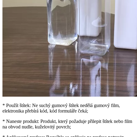
* Použít štítek: Ne suchý gumový štítek nedělá gumový film,
elektronika přebírá kód, kód formuláře čeká;
* Naneste produkt: Produkt, který požaduje přilepit štítek nebo film
na obvod nudle, kuželovitý povrch;