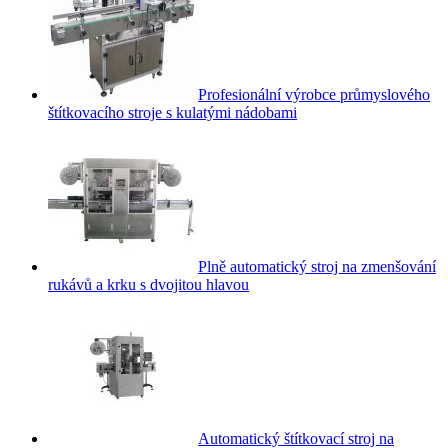
Profesionální výrobce průmyslového
štítkovacího stroje s kulatými nádobami
Plně automatický stroj na zmenšování
rukávů a krku s dvojitou hlavou
Automatický štítkovací stroj na