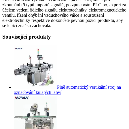
zkoumání tří typů importů signálů, po zpracování PLC po, export za
účelem vedení řídicího signálu elektrotechniky, elektromagnetického
ventilu, řízení ohýbání vzduchového válce a soustružení
elektrotechniky respektive dokončete pevnou pozici produktu, aby
se lepicí značka zachovala.
Související produkty
Plně automatický vertikální stroj na
označování kulatých lahví