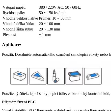
Vstupní napětí
380 / 220V AC, 50 / 60Hz
Rychlost páky
50 ~ 150 ks / min
Vhodná velikost lahve
Průměr: 10 ~ 30 mm
Vhodná délka štítku
20 ~ 100 mm
Vhodná šířka štítku
20 ~ 130 mm
Přesnost
± 1 mm
Aplikace:
Použití: Dosáhněte automatického označení samolepicí etikety nebo 
Použitelný štítek: lepicí štítky; lepicí fólie; elektronický kontrolní kód
Přijměte řízení PLC
Vysoká stabilita, PLC Panasonic + dotyková obrazovka Panasonic + ele