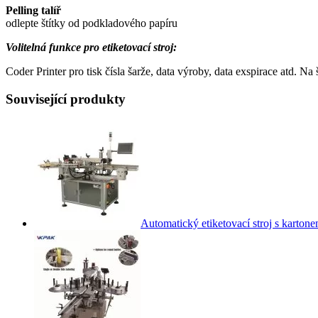
Pelling talíř
odlepte štítky od podkladového papíru
Volitelná funkce pro etiketovací stroj:
Coder Printer pro tisk čísla šarže, data výroby, data exspirace atd. Na
Související produkty
Automatický etiketovací stroj s karton