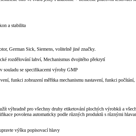
n a stabilita
tor, German Sick, Siemens, volitelně jiné značky.
cké rozdělování lahví, Mechanismus dvojitého překrytí
a, v souladu se specifikacemi výroby GMP
avení, funkci zobrazení měřítka mechanismu nastavení, funkci počítání,
oužít výhradně pro všechny druhy etiketování plochých výrobků a všech
tifikace povolena automaticky podle různých produktů s různými hlavam
upravte výšku popisovací hlavy