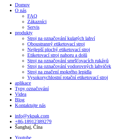
Domov
O nás
FAQ
Zákazníci
Servis
produkty
Stroj na označování kulatých lahví
Oboustranný etiketovací stroj
Nejlepší plochý etiketovací stroj
Etiketovací stroj nahoru a dolů
Stroj na označování smršťovacích rukávů
Stroj na označování vodorovných lahviček
Stroj na značení mokrého lepidla
Vysokorychlostní rotační etiketovací stroj
aplikace
Typy označování
Videa
Blog
Kontaktujte nás
info@vkpak.com
+86-18912389279
Šanghaj, Čína
Youtube