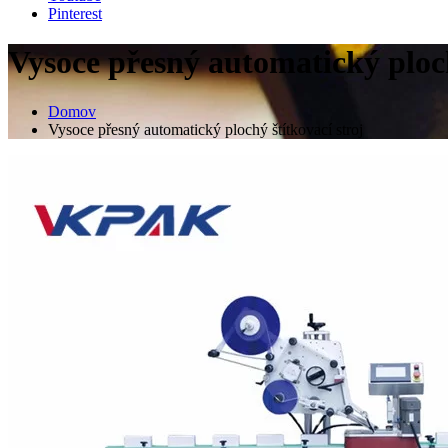
Pinterest
Vysoce přesný automatický ploch
Domov
Vysoce přesný automatický plochý štítkovací stroj