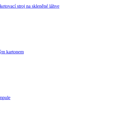
ketovací stroj na skleněné láhve
hým kartonem
ampule