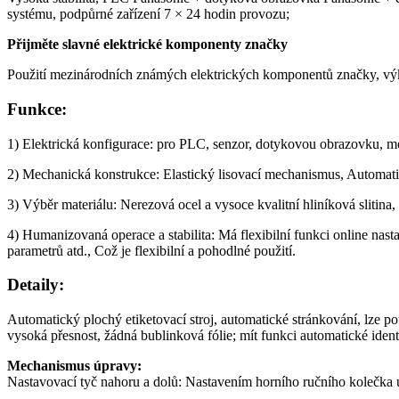
systému, podpůrné zařízení 7 × 24 hodin provozu;
Přijměte slavné elektrické komponenty značky
Použití mezinárodních známých elektrických komponentů značky, výko
Funkce:
1) Elektrická konfigurace: pro PLC, senzor, dotykovou obrazovku, mo
2) Mechanická konstrukce: Elastický lisovací mechanismus, Automati
3) Výběr materiálu: Nerezová ocel a vysoce kvalitní hliníková slitin
4) Humanizovaná operace a stabilita: Má flexibilní funkci online nast
parametrů atd., Což je flexibilní a pohodlné použití.
Detaily:
Automatický plochý etiketovací stroj, automatické stránkování, lze p
vysoká přesnost, žádná bublinková fólie; mít funkci automatické iden
Mechanismus úpravy:
Nastavovací tyč nahoru a dolů: Nastavením horního ručního kolečka 