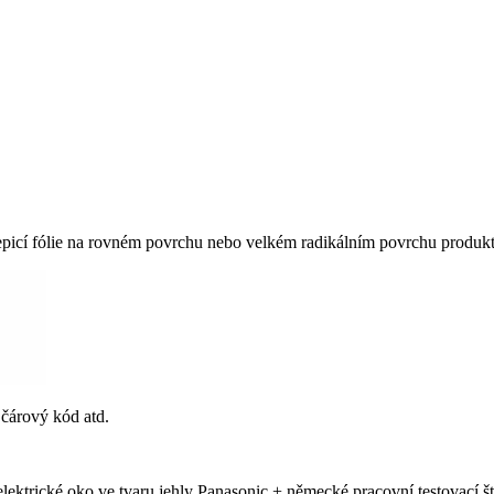
lepicí fólie na rovném povrchu nebo velkém radikálním povrchu produkt
, čárový kód atd.
ktrické oko ve tvaru jehly Panasonic + německé pracovní testovací ští