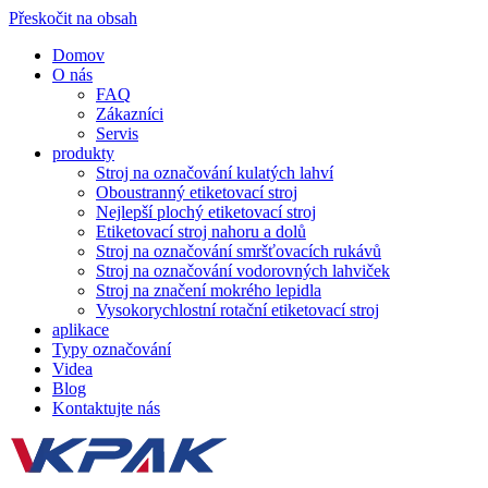
Přeskočit na obsah
Domov
O nás
FAQ
Zákazníci
Servis
produkty
Stroj na označování kulatých lahví
Oboustranný etiketovací stroj
Nejlepší plochý etiketovací stroj
Etiketovací stroj nahoru a dolů
Stroj na označování smršťovacích rukávů
Stroj na označování vodorovných lahviček
Stroj na značení mokrého lepidla
Vysokorychlostní rotační etiketovací stroj
aplikace
Typy označování
Videa
Blog
Kontaktujte nás