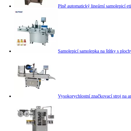
Plně automatický lineární samolepicí eti
Samolepicí samolepka na štítky s ploc
Vysokorychlostní značkovací stroj na 