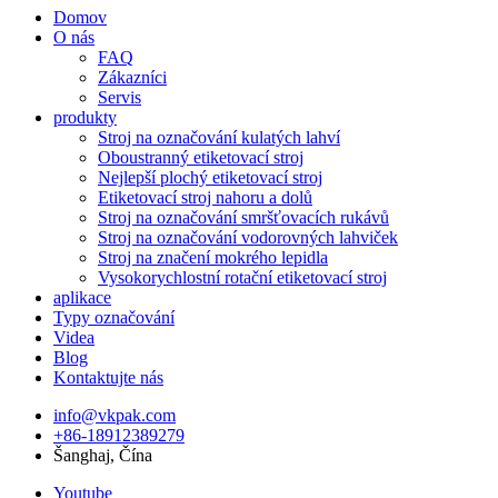
Domov
O nás
FAQ
Zákazníci
Servis
produkty
Stroj na označování kulatých lahví
Oboustranný etiketovací stroj
Nejlepší plochý etiketovací stroj
Etiketovací stroj nahoru a dolů
Stroj na označování smršťovacích rukávů
Stroj na označování vodorovných lahviček
Stroj na značení mokrého lepidla
Vysokorychlostní rotační etiketovací stroj
aplikace
Typy označování
Videa
Blog
Kontaktujte nás
info@vkpak.com
+86-18912389279
Šanghaj, Čína
Youtube