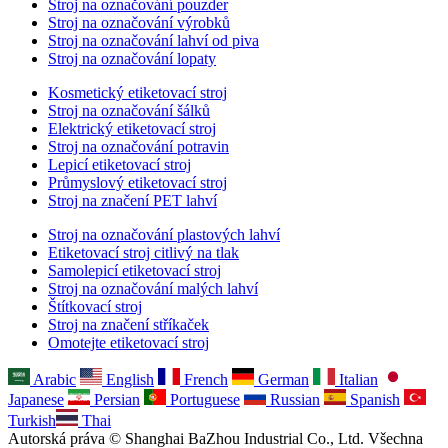
Stroj na označování pouzder
Stroj na označování výrobků
Stroj na označování lahví od piva
Stroj na označování lopaty
Kosmetický etiketovací stroj
Stroj na označování šálků
Elektrický etiketovací stroj
Stroj na označování potravin
Lepicí etiketovací stroj
Průmyslový etiketovací stroj
Stroj na značení PET lahví
Stroj na označování plastových lahví
Etiketovací stroj citlivý na tlak
Samolepicí etiketovací stroj
Stroj na označování malých lahví
Štítkovací stroj
Stroj na značení stříkaček
Omotejte etiketovací stroj
Arabic
English
French
German
Italian
Japanese
Persian
Portuguese
Russian
Spanish
Turkish
Thai
Autorská práva © Shanghai BaZhou Industrial Co., Ltd. Všechna