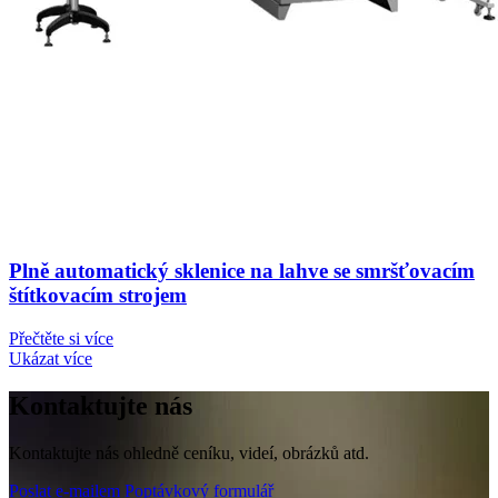
Plně automatický sklenice na lahve se smršťovacím
štítkovacím strojem
Přečtěte si více
Ukázat více
Kontaktujte nás
Kontaktujte nás ohledně ceníku, videí, obrázků atd.
Poslat e-mailem
Poptávkový formulář