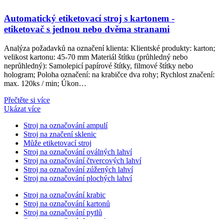
Automatický etiketovací stroj s kartonem -
etiketovač s jednou nebo dvěma stranami
Analýza požadavků na označení klienta: Klientské produkty: karton;
velikost kartonu: 45-70 mm Materiál štítku (průhledný nebo
neprůhledný): Samolepicí papírové štítky, filmové štítky nebo
hologram; Poloha označení: na krabičce dva rohy; Rychlost značení:
max. 120ks / min; Úkon…
Přečtěte si více
Ukázat více
Stroj na označování ampulí
Stroj na značení sklenic
Může etiketovací stroj
Stroj na označování oválných lahví
Stroj na označování čtvercových lahví
Stroj na označování zúžených lahví
Stroj na označování plochých lahví
Stroj na označování krabic
Stroj na označování kartonů
Stroj na označování pytlů