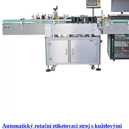
Automatický rotační etiketovací stroj s kuželovými