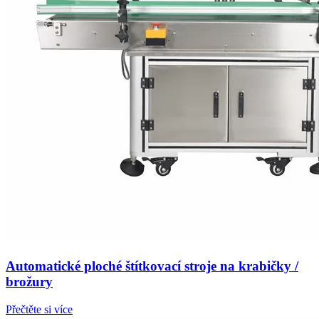
Automatické ploché štítkovací stroje na krabičky /
brožury
Přečtěte si více